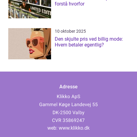
forstå hvorfor
10 oktober 2025
Den skjulte pris ved billig mode:
Hvem betaler egentlig?
Adresse
web:
www.klikko.dk