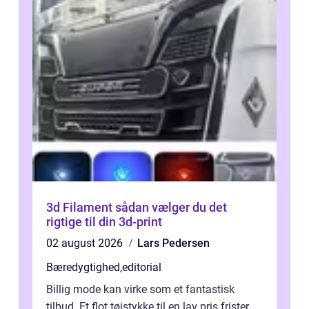
3d Filament sådan vælger du det
rigtige til din 3d-print
02 august 2026
Lars Pedersen
Bæredygtighed
,
editorial
Billig mode kan virke som et fantastisk
tilbud. Et flot tøjstykke til en lav pris frister