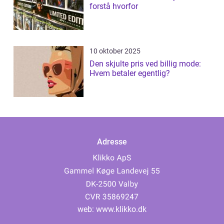
forstå hvorfor
10 oktober 2025
Den skjulte pris ved billig mode:
Hvem betaler egentlig?
Adresse
web:
www.klikko.dk