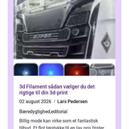
3d Filament sådan vælger du det
rigtige til din 3d-print
02 august 2026
Lars Pedersen
Bæredygtighed
,
editorial
Billig mode kan virke som et fantastisk
tilbud. Et flot tøjstykke til en lav pris frister