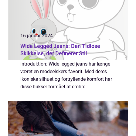
16 januar 2024
Wide Legged Jeans: Den Tidløse
Skikkelse, der Definerer Stil
Introduktion: Wide legged jeans har længe
været en modeelskers favorit. Med deres
ikoniske silhuet og fortryllende komfort har
disse bukser formået at erobre
modeverdenen igennem generationer. Fra
deres beskedne begyndelse som en
arbejdsmandsuniform ...