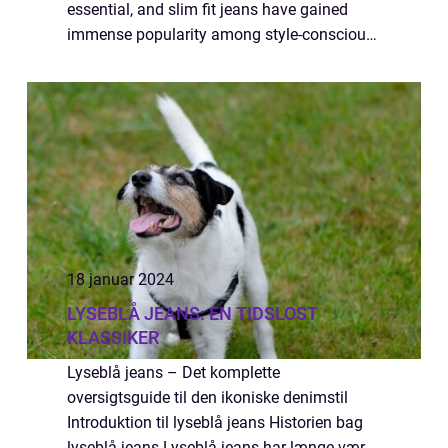
essential, and slim fit jeans have gained
immense popularity among style-conscious
individuals. These jeans provide a sleek and
modern look, hugging the body in all t...
18 januar 2024
LYSEBLÅ JEANS: EN TIDSLOST
KLASSIKER
Lyseblå jeans – Det komplette
oversigtsguide til den ikoniske denimstil
Introduktion til lyseblå jeans Historien bag
lyseblå jeans Lyseblå jeans har længe været