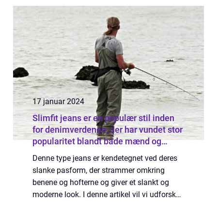
kommer og går. Mens nogle modetrends k...
17 januar 2024
Slimfit jeans er en populær stil inden
for denimverdenen, der har vundet stor
popularitet blandt både mænd og
kvinder
Denne type jeans er kendetegnet ved deres
slanke pasform, der strammer omkring
benene og hofterne og giver et slankt og
moderne look. I denne artikel vil vi udforske
verdenen af slimfit-jeans, og hvad der er