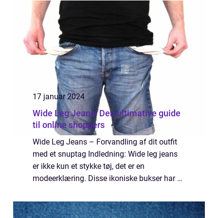
vigtigt at vide for personer, der er inter...
17 januar 2024
Wide Leg Jeans: Den ultimative guide
til online shoppers
Wide Leg Jeans – Forvandling af dit outfit
med et snuptag Indledning: Wide leg jeans
er ikke kun et stykke tøj, det er en
modeerklæring. Disse ikoniske bukser har en
ubestridelig evne til at tilføje et strejf af
vintage elegance til ethvert out...