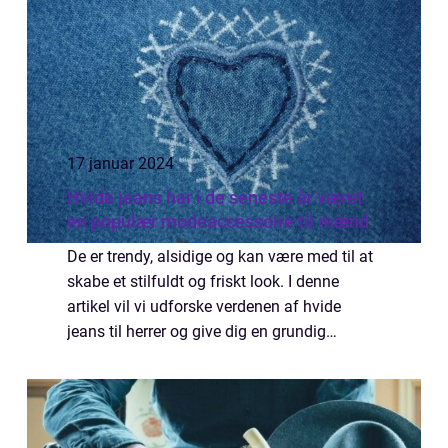
17 januar 2024
Hvide jeans har i de seneste år været
en populær modeaccessoire til mænd
De er trendy, alsidige og kan være med til at
skabe et stilfuldt og friskt look. I denne
artikel vil vi udforske verdenen af hvide
jeans til herrer og give dig en grundig
introduktion til, hvad der er vigtigt at vide,
når man er interesseret i dette ...