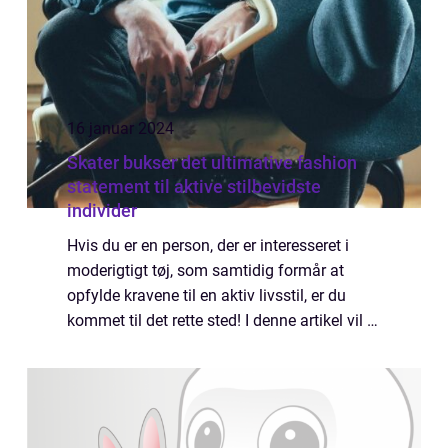
16 januar 2024
Skater bukser det ultimative fashion
statement til aktive stilbevidste
individer
Hvis du er en person, der er interesseret i
moderigtigt tøj, som samtidig formår at
opfylde kravene til en aktiv livsstil, er du
kommet til det rette sted! I denne artikel vil vi
udforske og forklare alt, hvad der er vigtigt
at vide om skater bukser....