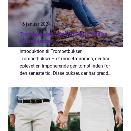
16 januar 2024
Trompetbukser: En Stilfuld Oprettelse
af Bredde ben
Introduktion til Trompetbukser
Trompetbukser – et modefænomen, der har
oplevet en imponerende genkomst inden for
den seneste tid. Disse bukser, der har bredde
ben, der gradvist udvides fra knæet og ned,
er blevet en favorit blandt fashionistaer...