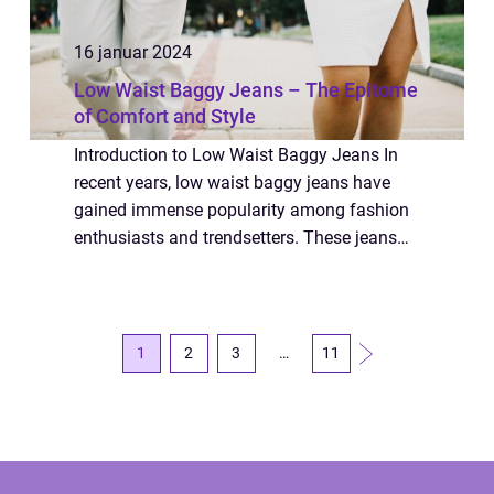
16 januar 2024
Low Waist Baggy Jeans – The Epitome
of Comfort and Style
Introduction to Low Waist Baggy Jeans In
recent years, low waist baggy jeans have
gained immense popularity among fashion
enthusiasts and trendsetters. These jeans
offer a unique combination of comfort and
style, making them a preferred choice for
ma...
1
2
3
…
11