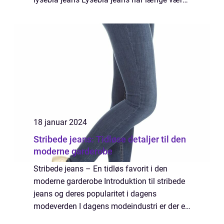
en essentiel del af garderoben hos både
mænd og kvinder over hele verden. Denne
kla...
18 januar 2024
Stribede jeans: Tidløse detaljer til den
moderne garderobe
Stribede jeans – En tidløs favorit i den
moderne garderobe Introduktion til stribede
jeans og deres popularitet i dagens
modeverden I dagens modeindustri er der et
væld af forskellige styles og trends, der